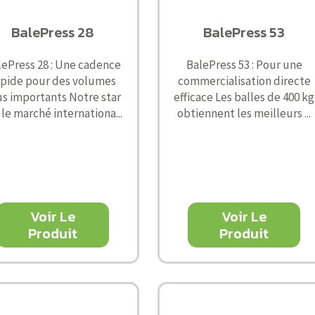
BalePress 28
BalePress 53
lePress 28 : Une cadence
BalePress 53 : Pour une
apide pour des volumes
commercialisation directe
us importants Notre star
efficace Les balles de 400 kg
 le marché internationa...
obtiennent les meilleurs ...
Voir Le
Voir Le
Produit
Produit