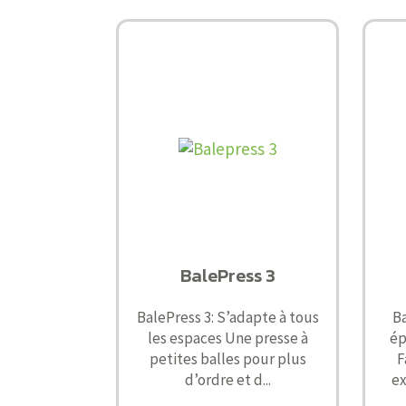
BalePress 3
BalePress 3: S’adapte à tous
Ba
les espaces Une presse à
ép
petites balles pour plus
F
d’ordre et d...
ex