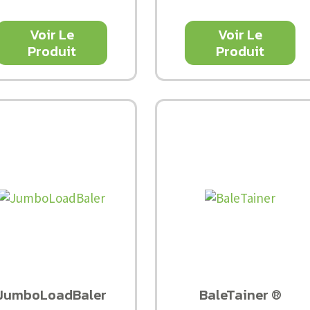
Voir Le
Voir Le
Produit
Produit
JumboLoadBaler
BaleTainer ®