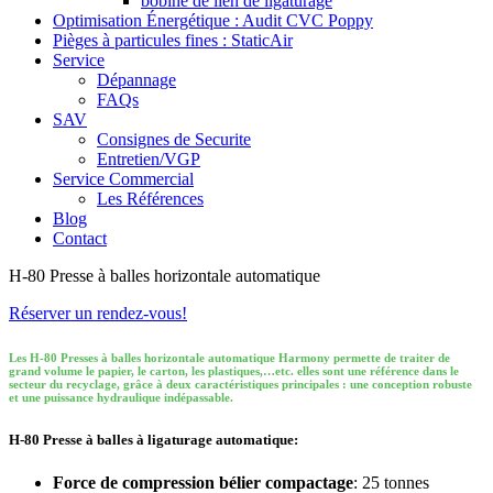
bobine de lien de ligaturage
Optimisation Énergétique : Audit CVC Poppy
Pièges à particules fines : StaticAir
Service
Dépannage
FAQs
SAV
Consignes de Securite
Entretien/VGP
Service Commercial
Les Références
Blog
Contact
H-80 Presse à balles horizontale automatique
Réserver un rendez-vous!
Les H-80 Presses à balles horizontale automatique Harmony permette de traiter de
grand volume le papier, le carton, les plastiques,…etc. elles sont une référence dans le
secteur du recyclage, grâce à deux caractéristiques principales : une conception robuste
et une puissance hydraulique indépassable.
H-80 Presse à balles à ligaturage automatique:
Force de compression bélier compactage
: 25 tonnes