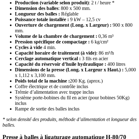
Production (variable selon produit)
: 2 t / heure *
Dimension des balles
: 800 x 500 mm.
Longueur des balles :
Réglable
Puissance totale installée :
9 kW – 12,5 cv
Ouverture de chargement (Long. x Largeur) :
900 x 800
mm.
Volume de la chambre de chargement :
0,36 m³
Pression spécifique de compactage :
6 kg/cm²
Cycles à vide
4 min.
Capacité horaire de traitement (à vide)
: 86 m³/h
Cerclage automatique vertical :
3 fils en acier
Capacité du réservoir d’huile hydraulique :
400 litres
Dimensions de la presse (Long. x Largeur x Haut.) :
5,000
x 1,112 x 3,100 mm.
Poids total de la machine :
200 Kg. (aprox.)
Coffre électrique et de contrôle inclus
Trémie d’alimentation avec trappe inclus
Système porte-bobines du fil en acier (pour bobines 50Kg)
inclus
Rampe de sortie des balles inclus
* selon densité des produits, méthode d’alimentation et longueur des
balles.
Presse à balles à ligaturage automatique H-80/70